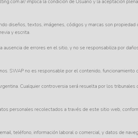
ing.com.ar/ implica la condición de Usuario y la aceptación plena 
endo diseños, textos, imágenes, códigos y marcas son propiedad 
revia y escrita.
la ausencia de errores en el sitio, y no se responsabiliza por dañ
rnos. SWAP no es responsable por el contenido, funcionamiento o p
 Argentina. Cualquier controversia será resuelta por los tribunal
os personales recolectados a través de este sitio web, conform
il, teléfono, información laboral o comercial, y datos de navegac