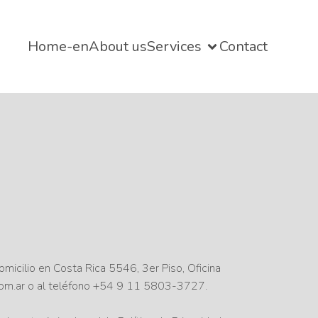
Home-en
About us
Services
Contact
micilio en Costa Rica 5546, 3er Piso, Oficina
com.ar o al teléfono +54 9 11 5803-3727.